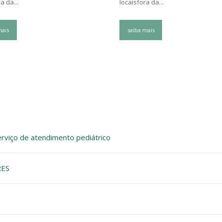
a da...
locaisfora da...
mais
saiba mais
rviço de atendimento pediátrico
RES