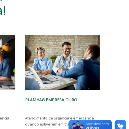
a!
PLAMHAG EMPRESA PRATA
PLAMHAG
ência
Atendimento de urgência e emergência
Atendiment
quando estiverem em trânsito em
quando est